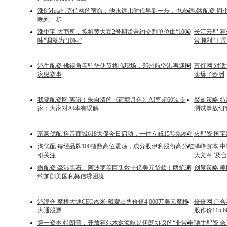
涨8 Meta扎克伯格的宿命：他永远比时代早到一步，也永远
e路配资 
晚到一步
涨中宝 大商所：拟将黄大豆2号期货合约交割单位由“1000
长江云配 
吨”调整为“10吨”
常顺利”｜
鸿牛配资 佛得角等驻华使节将临现场，郑州航空港再迎国
富灯网 对话
家级赛事
卖爆了欧洲
我要配资网 离谱！朱自清的《荷塘月色》AI率超60% 专
聚盈策略 特斯
家：大家对AI率有误解
测试事故细
富豪优配 抖音商城618大促今日启动，一件立减15%免凑单
火配资 国
淘优配 每经品牌100指数高位震荡，成分股伊利股份高分红
泽峰资本 
引关注
大文章”及
微配资 牵涉黑石、阿波罗等巨头数十亿美元贷款！两笔违
创赢策略 
约加剧美国私募信贷困境
鸿满仓 摩根大通CEO杰米·戴蒙出售价值4,000万美元摩根
倍倍网 广合科技获
大通股票
股作价115.6
第一资本 特朗普：开放霍尔木兹海峡是伊朗协议的“非常重
驰牛配资 奈