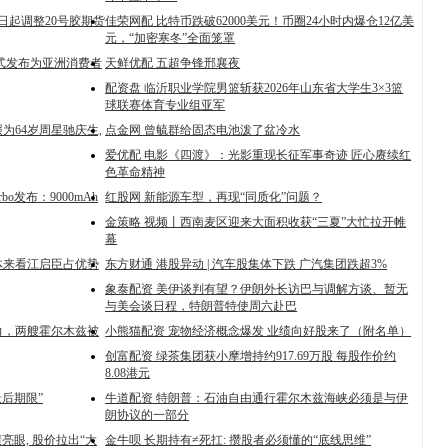
2日起调整20号胶期货
佳荣网配 比特币跌破62000美元！币圈24小时内爆仓12亿美
元，“加密寒冬”全面笼罩
式发布为亚洲消费者
天鲜优配 五超争锋邢襄夜
配资盘 临沂职业学院男篮斩获2026年山东省大学生3×3篮
球联赛体育专业组亚军
为64岁周星驰庆生,
点金网 曾毓群给固态电池泼了盆冷水
爱优配 电影《四渡》：光影重现长征军事奇迹 匠心赓续红
色革命精神
rbo发布：9000mAh
红股网 新能源车型，再现“同质化”问题？
金策略 视频丨西南麦区迎来大面积收获“三夏”大忙拉开帷
幕
体来看江启臣占优势
东方财通 港股异动 | 汽车股集体下跌 广汽集团跌超3%
象泰配资 美伊谈判有望？伊朗外长访巴与调解方谈、暂无
与美会谈日程，特朗普特使周六赴巴
力，两艘霍尔木兹被
小熊猫配资 宠物经济概念爆发 业绩向好股来了（附名单）
创富配资 绿茶集团获小摩增持约917.69万股 每股作价约
8.08港元
最后期限”
牛道配资 特朗普：石油自由通行霍尔木兹海峡必须是与伊
朗协议的一部分
绩亮眼, 股价拉出“大
金牛呗 长期持有≠死扛: 攒股者必须懂的“底线思维”