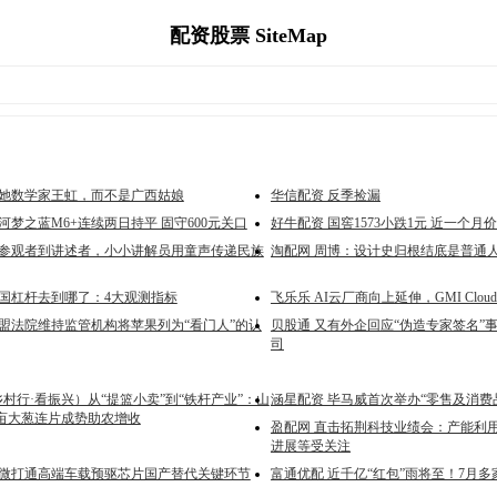
配资股票 SiteMap
叫她数学家王虹，而不是广西姑娘
华信配资 反季捡漏
河梦之蓝M6+连续两日持平 固守600元关口
好牛配资 国窖1573小跌1元 近一个
从参观者到讲述者，小小讲解员用童声传递民族
淘配网 周博：设计史归根结底是普通
韩国杠杆去到哪了：4大观测指标
飞乐乐 AI云厂商向上延伸，GMI Clou
欧盟法院维持监管机构将苹果列为“看门人”的认
贝股通 又有外企回应“伪造专家签名”
司
乡村行·看振兴）从“提篮小卖”到“铁杆产业”：山
涵星配资 毕马威首次举办“零售及消费
0亩大葱连片成势助农增收
盈配网 直击拓荆科技业绩会：产能利
进展等受关注
兰微打通高端车载预驱芯片国产替代关键环节
富通优配 近千亿“红包”雨将至！7月