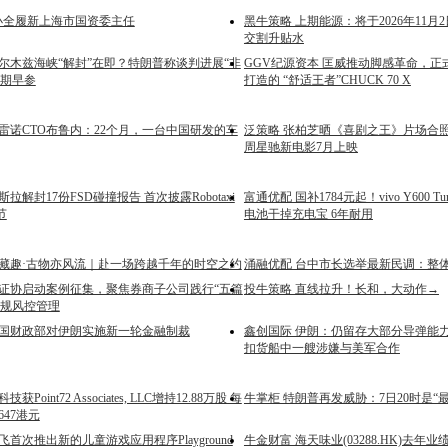
周小全履新上海市国资委主任
黑牛策略 上期能源：将于2026年11月
交割升贴水
霍尔木兹海峡“解封”在即？特朗普称谈判进展“非
GGV纪源资本 匡威推动脚感革命，正
周期早参
打造的 “舒适王者”CHUCK 70 X
雷诺CTO布鲁内：22个月，一台中国研发的车
泛策略 张柏芝晒《喜剧之王》片场合照
周星驰新电影7月上映
拉解封17份FSD碰撞报告 首次披露Robotaxi
富通优配 国补1784元起！vivo Y600 Tu
节
电池干掉充电宝 6年耐用
宝藏趣·古物亦风流｜赴一场跨越千年的时空之约
涌融优配 台中市长选举最新民调：整
中证协启动案例征集，聚焦券商子公司践行“五篇
投牛策略 直线拉升！长和，大动作→
合规风控管理
美国财政部对伊朗实施新一轮金融制裁
鑫创国际 伊朗：仍留存大部分导弹能
扣货船中一艘涉嫌与美军合作
Point72 Associates, LLC增持12.88万股 每
牛掌柜 特朗普再发威胁：7日20时是“
647港元
飞首次推出新的儿童游戏应用程序Playground
牛金财富 海天味业(03288.HK)去年业