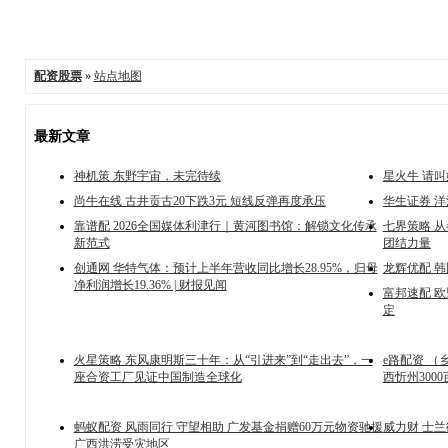
配资股票
»
站点地图
最新文章
神机策 东野宇宙，未完待续
星火牛 请
尚牛在线 古井贡古20下跌3元 短线反弹再度承压
华生证券 洋
靠谱配 2026全国媒体利津行｜黄河图书馆：解锁文化传承
七界策略 
新范式
团结力量
创通网 华特气体：预计上半年营收同比增长28.95%，归母
龙辉优配 
净利润增长19.36% | 财报见闻
富邦速配 
定
火星策略 东风康明斯三十年：从“引进来”到“走出去”，一
e路配资 （
座合资工厂见证中国制造全球化
西忻州300
蚂蚁配资 风雨同行 守望相助 广发基金捐赠60万元物资驰援
威力财 士
广西洪涝受灾地区