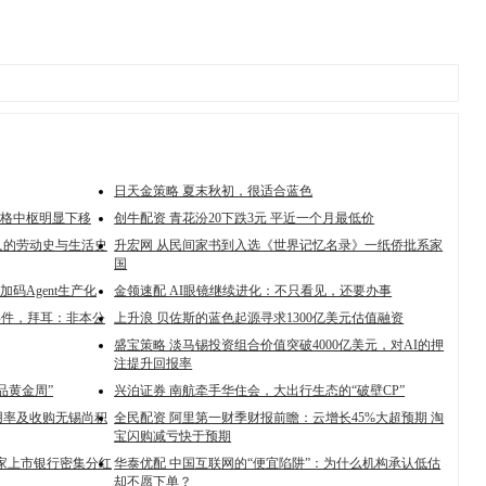
日天金策略 夏末秋初，很适合蓝色
月价格中枢明显下移
创牛配资 青花汾20下跌3元 平近一个月最低价
人的劳动史与生活史
升宏网 从民间家书到入选《世界记忆名录》一纸侨批系家
国
d加码Agent生产化
金领速配 AI眼镜继续进化：不只看见，还要办事
事件，拜耳：非本公
上升浪 贝佐斯的蓝色起源寻求1300亿美元估值融资
盛宝策略 淡马锡投资组合价值突破4000亿美元，对AI的押
注提升回报率
品黄金周”
兴泊证券 南航牵手华住会，大出行生态的“破壁CP”
用率及收购无锡尚积
全民配资 阿里第一财季财报前瞻：云增长45%大超预期 淘
宝闪购减亏快于预期
多家上市银行密集分红
华泰优配 中国互联网的“便宜陷阱”：为什么机构承认低估
却不愿下单？