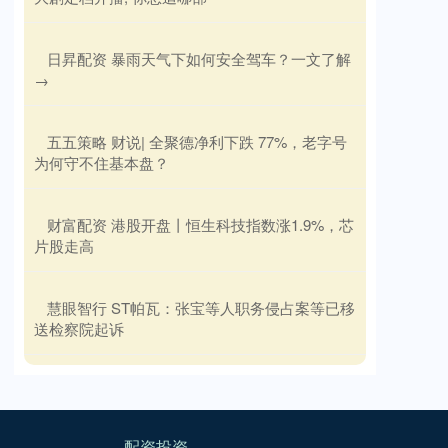
​日昇配资 暴雨天气下如何安全驾车？一文了解
→
​五五策略 财说| 全聚德净利下跌 77%，老字号
为何守不住基本盘？
​财富配资 港股开盘丨恒生科技指数涨1.9%，芯
片股走高
​慧眼智行 ST帕瓦：张宝等人职务侵占案等已移
送检察院起诉
配资投资