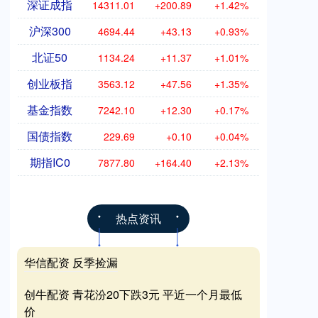
深证成指
14311.01
+200.89
+1.42%
沪深300
4694.44
+43.13
+0.93%
北证50
1134.24
+11.37
+1.01%
创业板指
3563.12
+47.56
+1.35%
基金指数
7242.10
+12.30
+0.17%
国债指数
229.69
+0.10
+0.04%
期指IC0
7877.80
+164.40
+2.13%
热点资讯
华信配资 反季捡漏
创牛配资 青花汾20下跌3元 平近一个月最低
价