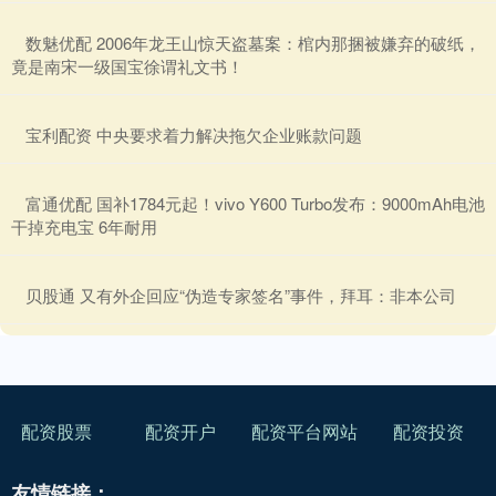
​数魅优配 2006年龙王山惊天盗墓案：棺内那捆被嫌弃的破纸，
竟是南宋一级国宝徐谓礼文书！
​宝利配资 中央要求着力解决拖欠企业账款问题
​富通优配 国补1784元起！vivo Y600 Turbo发布：9000mAh电池
干掉充电宝 6年耐用
​贝股通 又有外企回应“伪造专家签名”事件，拜耳：非本公司
配资股票
配资开户
配资平台网站
配资投资
友情链接：