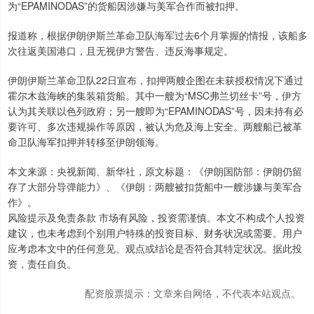
为“EPAMINODAS”的货船因涉嫌与美军合作而被扣押。
报道称，根据伊朗伊斯兰革命卫队海军过去6个月掌握的情报，该船多
次往返美国港口，且无视伊方警告、违反海事规定。
伊朗伊斯兰革命卫队22日宣布，扣押两艘企图在未获授权情况下通过
霍尔木兹海峡的集装箱货船。其中一艘为“MSC弗兰切丝卡”号，伊方
认为其关联以色列政府；另一艘即为“EPAMINODAS”号，因未持有必
要许可、多次违规操作等原因，被认为危及海上安全。两艘船已被革
命卫队海军扣押并转移至伊朗领海。
本文来源：央视新闻、新华社，原文标题：《伊朗国防部：伊朗仍留
存了大部分导弹能力》、《伊朗：两艘被扣货船中一艘涉嫌与美军合
作》。
风险提示及免责条款 市场有风险，投资需谨慎。本文不构成个人投资
建议，也未考虑到个别用户特殊的投资目标、财务状况或需要。用户
应考虑本文中的任何意见、观点或结论是否符合其特定状况。据此投
资，责任自负。
配资股票提示：文章来自网络，不代表本站观点。