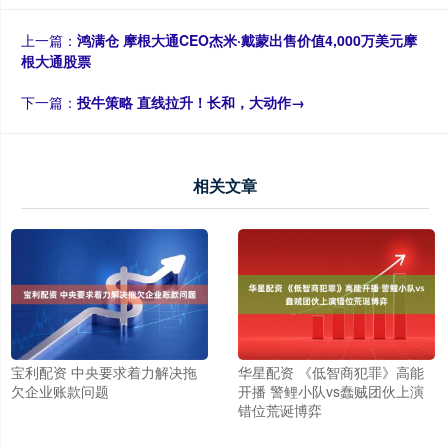
上一篇：
鸿满仓 摩根大通CEO杰米·戴蒙出售价值4,000万美元摩
根大通股票
下一篇：
投牛策略 直线拉升！长和，大动作→
相关文章
宝利配资 中央要求着力解决拖
华星配资 《低智商犯罪》高能
欠企业账款问题
开播 警鲤小队vs蠢贼团伙上演
错位荒诞博弈