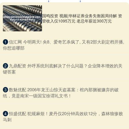
国鸣投资 视频|华林证券业务失衡困局待解 资
管收入仅1095万元 老总年薪近300万元
​信汇网 今明两天! 央8、爱奇艺杀疯了, 又有2部大剧定档开播,
1
你想追哪部
​九鼎配资 外呼系统到底解决了什么问题？企业降本增效的关
2
键答案
​数魅优配 2006年龙王山惊天盗墓案：棺内那捆被嫌弃的破
3
纸，竟是南宋一级国宝徐谓礼文书！
​恒盛优配 犯规麻烦！麦丹仅20分钟高效砍12分，森林狼惨败
4
马刺