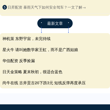
​日昇配资 暴雨天气下如何安全驾车？一文了解→
5
最新文章
神机策 东野宇宙，未完待续
星火牛 请叫她数学家王虹，而不是广西姑娘
华信配资 反季捡漏
日天金策略 夏末秋初，很适合蓝色
尚牛在线 古井贡古20下跌3元 短线反弹再度承压