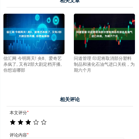
相关文章
信汇网 今明两天! 央8、爱奇艺
问道管理 印尼将取消部分塑料
杀疯了, 又有2部大剧定档开播,
制品和液化石油气进口关税，为
你想追哪部
期六个月
相关评论
本文评分
*
评论内容
*