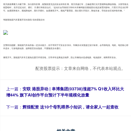
雨天路面摩擦力大幅下降，加大跟车距离，能预留更充足的安全刹车距离。雨天高速行车，正确使用灯光可显著降低事故风险。大雨导致光
线昏暗时，应开启近光灯、雾灯、示廓灯和前后位灯。“远光灯会导致前方和对向车辆驾驶员视线因光线反射受到影响，只需打开近光灯即
可。如遇雨势渐大，视线降低时，需打开雾灯。如遇暴雨天气，视线严重受阻，我们需打开双闪，降低车速，寻找安全区域停靠车辆。”
驾驶新能源汽车要避开深水路段 切勿冒险涉水
交警特别提醒，新能源汽车虽具备一定涉水能力，但不等同于可安全涉深水。车辆涉水深度超过设计标准，会导致电池、电机、电控核心部
件进水，引发电路短路、故障甚至安全隐患，不要随意涉水通行。
暴雨天气，新能源汽车车主避免在露天环境充电，日常停车远离低洼地带，防止车辆泡水造成电路、电池损坏，保障用车安全。
配资股票提示：文章来自网络，不代表本站观点。
上一篇：
安联 港股异动 | 阜博集团(03738)涨超7% Q1收入环比大
增44% 旗下AI创作平台预计下半年规模化放量
下一篇：
辉煌配资 这10个母乳喂养小知识，请全家人一起查收