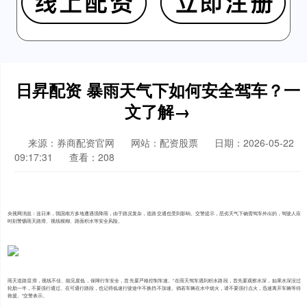
日昇配资 暴雨天气下如何安全驾车？一
文了解→
来源：券商配资官网
网站：配资股票
日期：2026-05-22
09:17:31
查看：208
央视网消息：连日来，我国南方多地遭遇强降雨，由于路况复杂，道路交通也受到影响。交警提示，恶劣天气下确需驾车外出的，驾驶人应
时刻警惕雨天路滑、视线模糊、路面积水等安全风险。
雨天道路湿滑，视线不佳、能见度低，保障行车安全，首先要严格控制车速。“在雨天驾车遇到积水路段，首先要观察水深，如果水深没过
轮胎一半，不要强行通过。在可通行路段，也记得低速行驶途中不换挡不加速。倘若车辆在水中熄火，请不要强行点火，迅速离开车辆等待
救援。”交警表示。