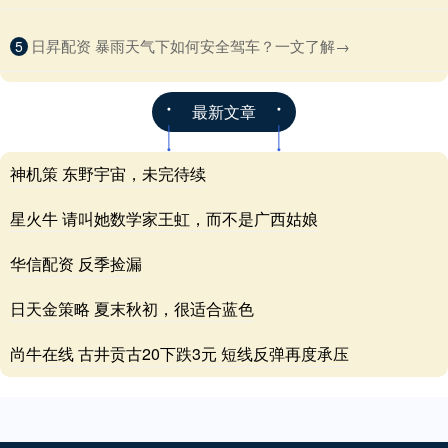
​日昇配资 暴雨天气下如何安全驾车？一文了解→
5
最新文章
神机策 东野宇宙，未完待续
星火牛 请叫她数学家王虹，而不是广西姑娘
华信配资 反季捡漏
日天金策略 夏末秋初，很适合蓝色
尚牛在线 古井贡古20下跌3元 短线反弹再度承压