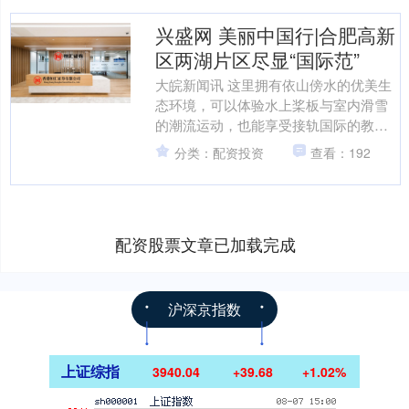
兴盛网 美丽中国行|合肥高新
区两湖片区尽显“国际范”
大皖新闻讯 这里拥有依山傍水的优美生
态环境，可以体验水上桨板与室内滑雪
的潮流运动，也能享受接轨国际的教育
与医疗配套；这里坐落着中国首个深空
分类：配资投资
查看：192
探测领域的国际科技组织....
配资股票文章已加载完成
沪深京指数
上证综指
3940.04
+39.68
+1.02%