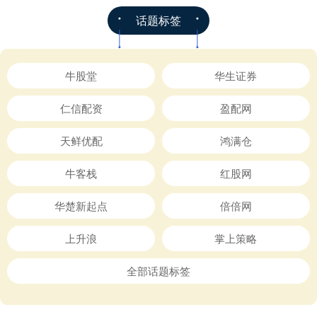
话题标签
牛股堂
华生证券
仁信配资
盈配网
天鲜优配
鸿满仓
牛客栈
红股网
华楚新起点
倍倍网
上升浪
掌上策略
全部话题标签