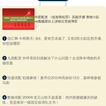
华星配资 《低智商犯罪》高能开播 警鲤小队
vs蠢贼团伙上演错位荒诞博弈
​信汇网 今明两天! 央8、爱奇艺杀疯了, 又有2部大剧定档开播,
1
你想追哪部
​九鼎配资 外呼系统到底解决了什么问题？企业降本增效的关
2
键答案
​恒盛优配 犯规麻烦！麦丹仅20分钟高效砍12分，森林狼惨败
3
马刺
​数魅优配 2006年龙王山惊天盗墓案：棺内那捆被嫌弃的破
4
纸，竟是南宋一级国宝徐谓礼文书！