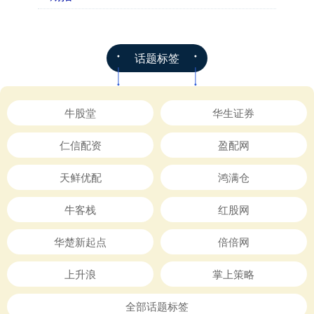
话题标签
牛股堂
华生证券
仁信配资
盈配网
天鲜优配
鸿满仓
牛客栈
红股网
华楚新起点
倍倍网
上升浪
掌上策略
全部话题标签