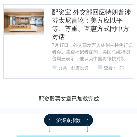
配资宝 外交部回应特朗普涉
芬太尼言论：美方应以平
等、尊重、互惠方式同中方
对话
7月17日，外交部发言人林剑主持例行记
者会。路透社记者提问，美国总统特朗
普周三表示，他认为中国将很快对制造
和分销芬太尼的人判处死刑。中方对此
分类：配资投资
查看：126
言论有何回应？ 林剑....
配资股票文章已加载完成
沪深京指数