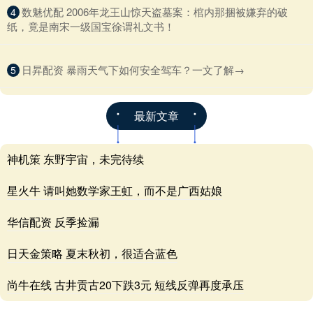
​数魅优配 2006年龙王山惊天盗墓案：棺内那捆被嫌弃的破
4
纸，竟是南宋一级国宝徐谓礼文书！
​日昇配资 暴雨天气下如何安全驾车？一文了解→
5
最新文章
神机策 东野宇宙，未完待续
星火牛 请叫她数学家王虹，而不是广西姑娘
华信配资 反季捡漏
日天金策略 夏末秋初，很适合蓝色
尚牛在线 古井贡古20下跌3元 短线反弹再度承压