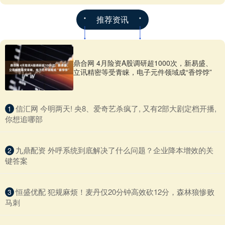
推荐资讯
鼎合网 4月险资A股调研超1000次，新易盛、
立讯精密等受青睐，电子元件领域成“香饽饽”
​信汇网 今明两天! 央8、爱奇艺杀疯了, 又有2部大剧定档开播,
1
你想追哪部
​九鼎配资 外呼系统到底解决了什么问题？企业降本增效的关
2
键答案
​恒盛优配 犯规麻烦！麦丹仅20分钟高效砍12分，森林狼惨败
3
马刺