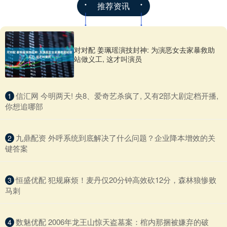
推荐资讯
对对配 姜珮瑶演技封神: 为演恶女去家暴救助
站做义工, 这才叫演员
​信汇网 今明两天! 央8、爱奇艺杀疯了, 又有2部大剧定档开播,
1
你想追哪部
​九鼎配资 外呼系统到底解决了什么问题？企业降本增效的关
2
键答案
​恒盛优配 犯规麻烦！麦丹仅20分钟高效砍12分，森林狼惨败
3
马刺
​数魅优配 2006年龙王山惊天盗墓案：棺内那捆被嫌弃的破
4