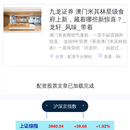
九龙证券 澳门米其林星级食
府上新，藏着哪些新惊喜？_
龙轩_风味_带着
澳门美食圈朝气蓬勃，一直不缺震撼和
惊喜。 连续9年荣膺《香港澳门米其林指
南》一星殊荣的「玥龙轩」，由超过二
十年粤菜经验的行政总厨黄炜皓掌舵，
分类：配资平台网站
查看：84
以当代技法解构粤式风....
配资股票文章已加载完成
沪深京指数
上证综指
3940.04
+39.68
+1.02%