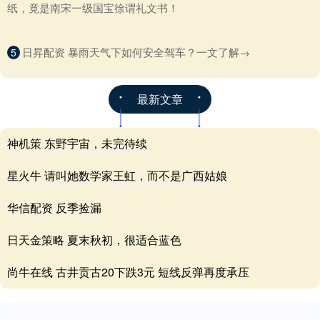
纸，竟是南宋一级国宝徐谓礼文书！
​日昇配资 暴雨天气下如何安全驾车？一文了解→
5
最新文章
神机策 东野宇宙，未完待续
星火牛 请叫她数学家王虹，而不是广西姑娘
华信配资 反季捡漏
日天金策略 夏末秋初，很适合蓝色
尚牛在线 古井贡古20下跌3元 短线反弹再度承压