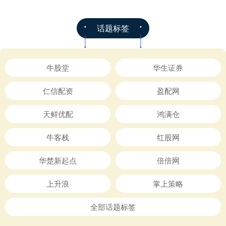
话题标签
牛股堂
华生证券
仁信配资
盈配网
天鲜优配
鸿满仓
牛客栈
红股网
华楚新起点
倍倍网
上升浪
掌上策略
全部话题标签