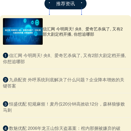
推荐资讯
信汇网 今明两天! 央8、爱奇艺杀疯了, 又有2
部大剧定档开播, 你想追哪部
​信汇网 今明两天! 央8、爱奇艺杀疯了, 又有2部大剧定档开播,
1
你想追哪部
​九鼎配资 外呼系统到底解决了什么问题？企业降本增效的关
2
键答案
​恒盛优配 犯规麻烦！麦丹仅20分钟高效砍12分，森林狼惨败
3
马刺
​数魅优配 2006年龙王山惊天盗墓案：棺内那捆被嫌弃的破
4