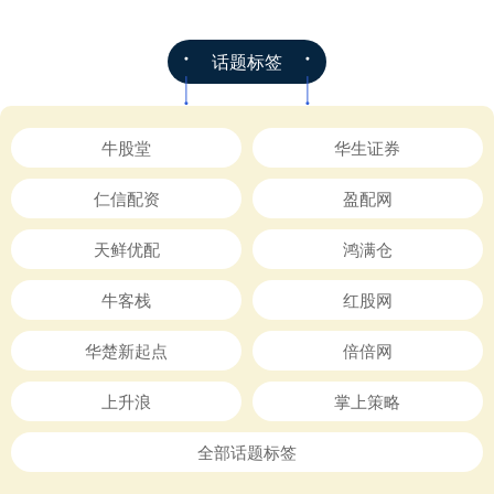
话题标签
牛股堂
华生证券
仁信配资
盈配网
天鲜优配
鸿满仓
牛客栈
红股网
华楚新起点
倍倍网
上升浪
掌上策略
全部话题标签