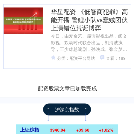
华星配资 《低智商犯罪》高
能开播 警鲤小队vs蠢贼团伙
上演错位荒诞博弈
今日，由爱奇艺、瞳盟影视出品，阅文
影视、欢动时代联合出品，刘海波执
导，王少雄总编剧，孙晚成、张金梦编
剧，王骁、田曦薇领衔主演，王传君领
分类：配资平台网站
查看：189
衔出演，烧饼（朱健锋）、张....
配资股票文章已加载完成
沪深京指数
上证综指
3940.04
+39.68
+1.02%