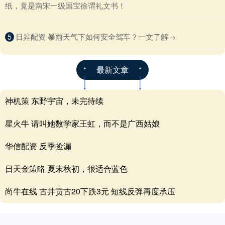
纸，竟是南宋一级国宝徐谓礼文书！
​日昇配资 暴雨天气下如何安全驾车？一文了解→
5
最新文章
神机策 东野宇宙，未完待续
星火牛 请叫她数学家王虹，而不是广西姑娘
华信配资 反季捡漏
日天金策略 夏末秋初，很适合蓝色
尚牛在线 古井贡古20下跌3元 短线反弹再度承压