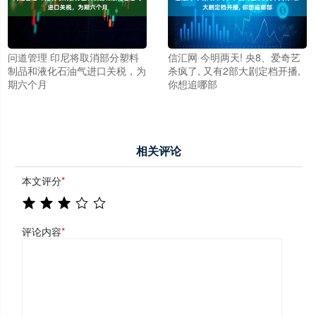
问道管理 印尼将取消部分塑料
信汇网 今明两天! 央8、爱奇艺
制品和液化石油气进口关税，为
杀疯了, 又有2部大剧定档开播,
期六个月
你想追哪部
相关评论
本文评分
*
评论内容
*