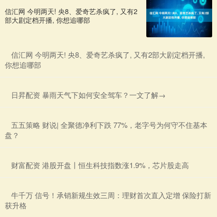
信汇网 今明两天! 央8、爱奇艺杀疯了, 又有2
部大剧定档开播, 你想追哪部
​信汇网 今明两天! 央8、爱奇艺杀疯了, 又有2部大剧定档开播,
你想追哪部
​日昇配资 暴雨天气下如何安全驾车？一文了解→
​五五策略 财说| 全聚德净利下跌 77%，老字号为何守不住基本
盘？
​财富配资 港股开盘丨恒生科技指数涨1.9%，芯片股走高
​牛千万 信号！承销新规生效三周：理财首次直入定增 保险打新
获升格