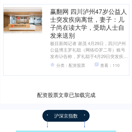
赢翻网 四川泸州47岁公益人
士突发疾病离世，妻子：儿
子尚在读大学，受助人士自
发来送别
极目新闻记者 谢茂 4月29日，四川泸州
公益博主罗礼聪（网络ID罗二哥）账号
发布讣告称，罗礼聪于4月29日突发疾病
离世，享年47岁。 公开资料显示，罗礼
分类：配资股票
查看：110
聪是泸州....
配资股票文章已加载完成
沪深京指数