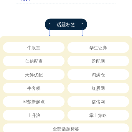
话题标签
牛股堂
华生证券
仁信配资
盈配网
天鲜优配
鸿满仓
牛客栈
红股网
华楚新起点
倍倍网
上升浪
掌上策略
全部话题标签