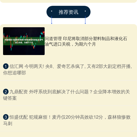
推荐资讯
问道管理 印尼将取消部分塑料制品和液化石
油气进口关税，为期六个月
​信汇网 今明两天! 央8、爱奇艺杀疯了, 又有2部大剧定档开播,
1
你想追哪部
​九鼎配资 外呼系统到底解决了什么问题？企业降本增效的关
2
键答案
​恒盛优配 犯规麻烦！麦丹仅20分钟高效砍12分，森林狼惨败
3
马刺