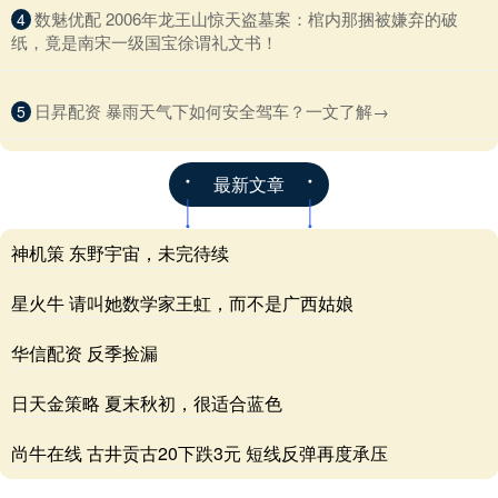
​数魅优配 2006年龙王山惊天盗墓案：棺内那捆被嫌弃的破
4
纸，竟是南宋一级国宝徐谓礼文书！
​日昇配资 暴雨天气下如何安全驾车？一文了解→
5
最新文章
神机策 东野宇宙，未完待续
星火牛 请叫她数学家王虹，而不是广西姑娘
华信配资 反季捡漏
日天金策略 夏末秋初，很适合蓝色
尚牛在线 古井贡古20下跌3元 短线反弹再度承压